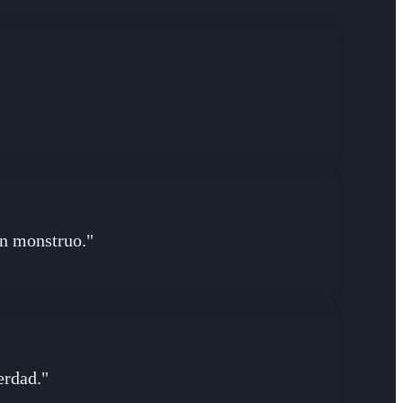
un monstruo."
erdad."