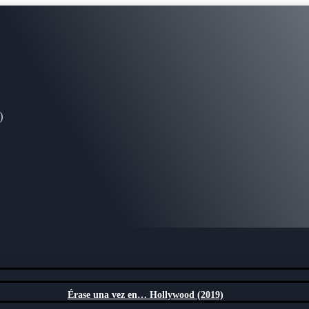
)
Érase una vez en… Hollywood (2019)