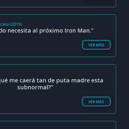
 casa (2019)
do necesita al próximo Iron Man."
VER MÁS
qué me caerá tan de puta madre esta
subnormal?"
VER MÁS