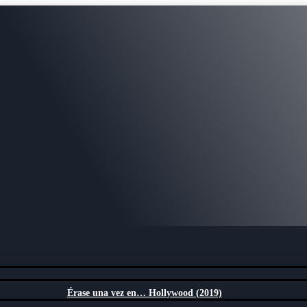
Érase una vez en… Hollywood (2019)