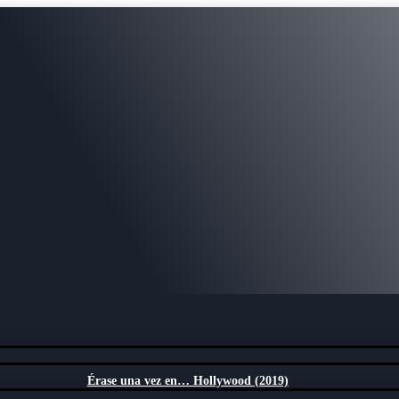
Érase una vez en… Hollywood (2019)