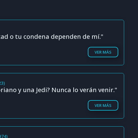
rtad o tu condena dependen de mí."
VER MÁS
23)
iano y una Jedi? Nunca lo verán venir."
VER MÁS
1974)