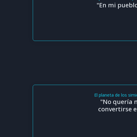
"En mi puebl
El planeta de los sim
"No quería m
convertirse e