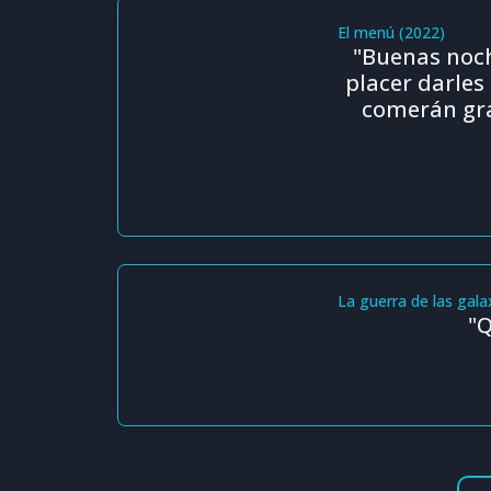
El menú (2022)
"Buenas noch
placer darles
comerán gras
La guerra de las gala
"Q