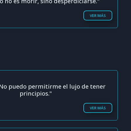
o no es morir, sino desperdiciarse."
VER MÁS
 No puedo permitirme el lujo de tener
principios."
VER MÁS