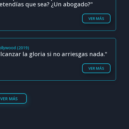
etendías que sea? ¿Un abogado?"
VER MÁS
ollywood (2019)
canzar la gloria si no arriesgas nada."
VER MÁS
VER MÁS