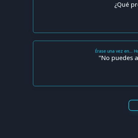
¿Qué pr
Érase una vez en… H
"No puedes al