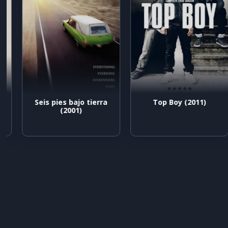
Seis pies bajo tierra
Top Boy (2011)
(2001)