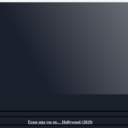
Érase una vez en… Hollywood (2019)