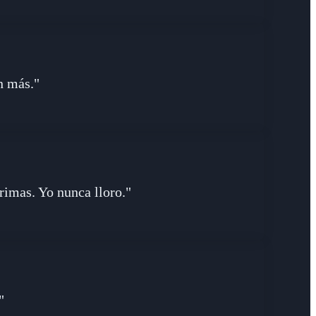
n más."
imas. Yo nunca lloro."
"