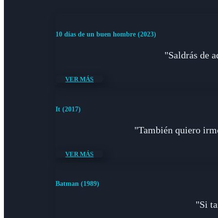
10 días de un buen hombre (2023)
"Saldrás de a
VER MÁS
It (2017)
"También quiero irme 
VER MÁS
Batman (1989)
"Si t