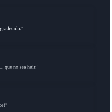
agradecido."
.. que no sea huir."
ce!"