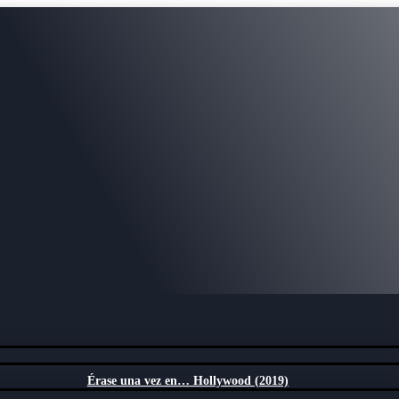
Érase una vez en… Hollywood (2019)