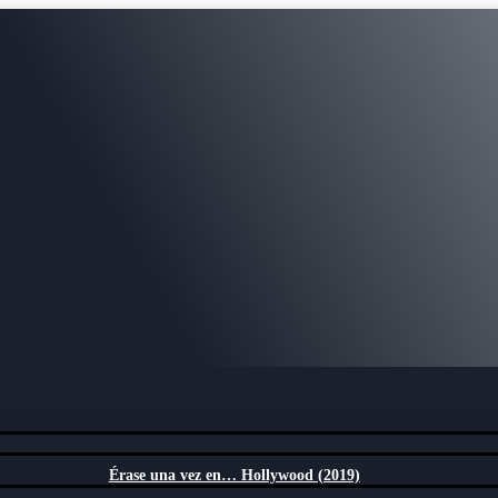
Érase una vez en… Hollywood (2019)