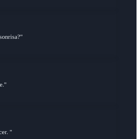
sonrisa?"
e."
er. "