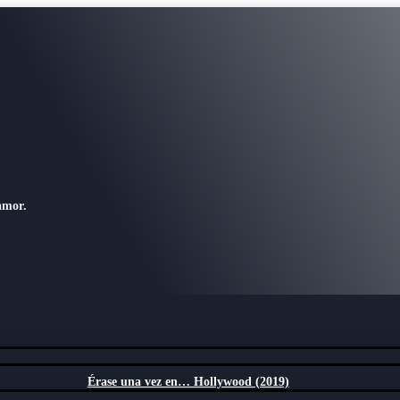
amor.
Érase una vez en… Hollywood (2019)