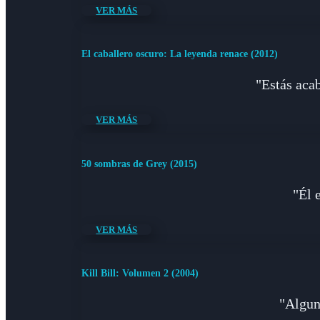
VER MÁS
El caballero oscuro: La leyenda renace (2012)
"Estás aca
VER MÁS
50 sombras de Grey (2015)
"Él 
VER MÁS
Kill Bill: Volumen 2 (2004)
"Alguna