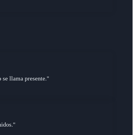
o se llama presente."
nidos."