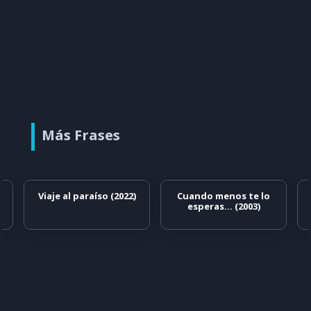
Más Frases
e
Viaje al paraíso (2022)
Cuando menos te lo
s
esperas… (2003)