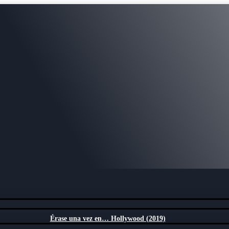
Érase una vez en… Hollywood (2019)