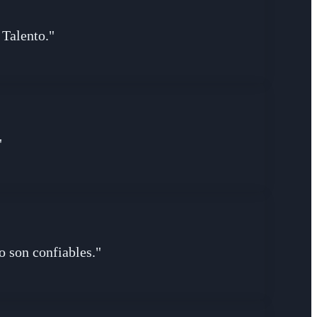
 Talento."
"
o son confiables."