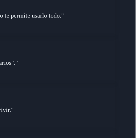
 te permite usarlo todo."
arios"."
ivir."