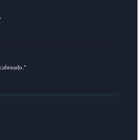
"
 cabreado."