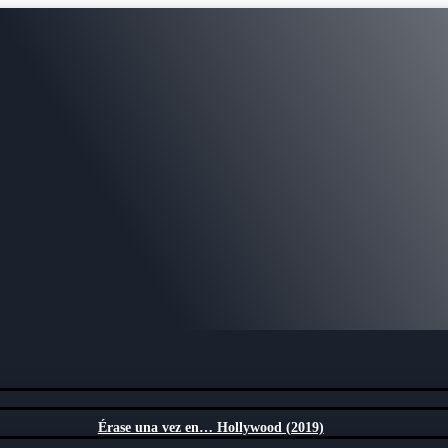
Érase una vez en… Hollywood (2019)