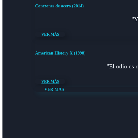
Corazones de acero (2014)
"Y
VER MÁS
American History X (1998)
"El odio es 
VER MÁS
VER MÁS