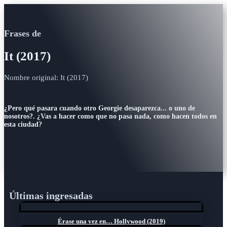
Frases de
It (2017)
Nombre original: It (2017)
¿Pero qué pasara cuando otro Georgie desaparezca... o uno de
nosotros?. ¿Vas a hacer como que no pasa nada, como hacen todos en
esta ciudad?
Últimas ingresadas
Érase una vez en… Hollywood (2019)