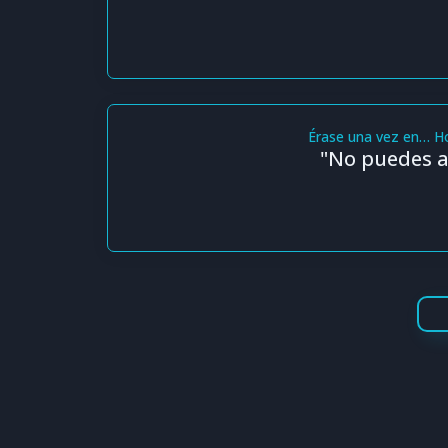
Érase una vez en… H
"No puedes al