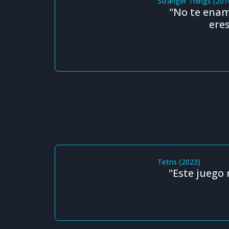
Stranger Things (201
"No te enamo
ere
Tetris (2023)
"Este juego 