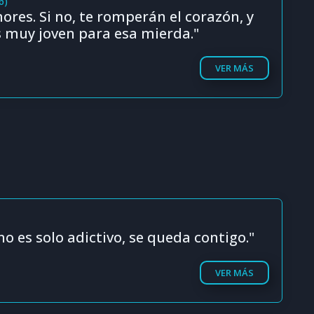
6)
res. Si no, te romperán el corazón, y
s muy joven para esa mierda."
VER MÁS
no es solo adictivo, se queda contigo."
VER MÁS