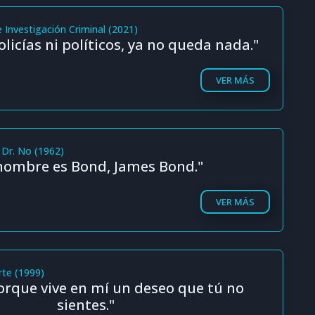
 Investigación Criminal (2021)
licías ni políticos, ya no queda nada."
VER MÁS
 Dr. No (1962)
nombre es Bond, James Bond."
VER MÁS
rte (1999)
orque vive en mí un deseo que tú no
sientes."