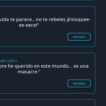
vida te parece... no te rebeles ¡Enloquee-
ee-eece!"
VER MÁS
rado (2021)
pre he querido en este mundo… es una
masacre."
VER MÁS