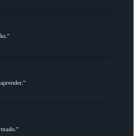
ño."
 aprender."
rmado."