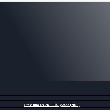
Érase una vez en… Hollywood (2019)