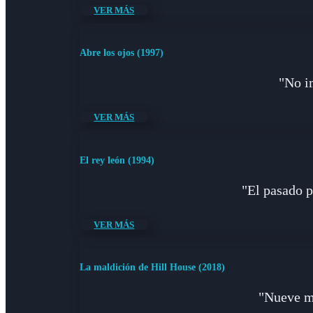
VER MÁS
Abre los ojos (1997)
"No i
VER MÁS
El rey león (1994)
"El pasado p
VER MÁS
La maldición de Hill House (2018)
"Nueve m