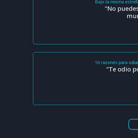
Bajo la misma estrell
"No puedes 
mun
10 razones para odia
"Te odio p