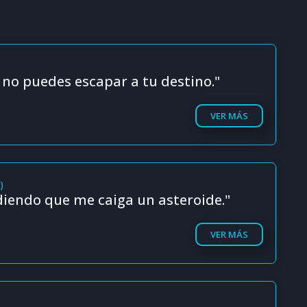
 no puedes escapar a tu destino."
VER MÁS
)
diendo que me caiga un asteroide."
VER MÁS