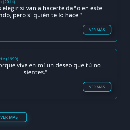
a (2014)
elegir si van a hacerte daño en este
do, pero sí quién te lo hace."
VER MÁS
rte (1999)
orque vive en mí un deseo que tú no
sientes."
VER MÁS
VER MÁS