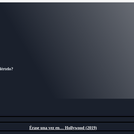
dértelo?
Érase una vez en… Hollywood (2019)