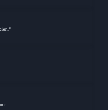
bien."
nes."