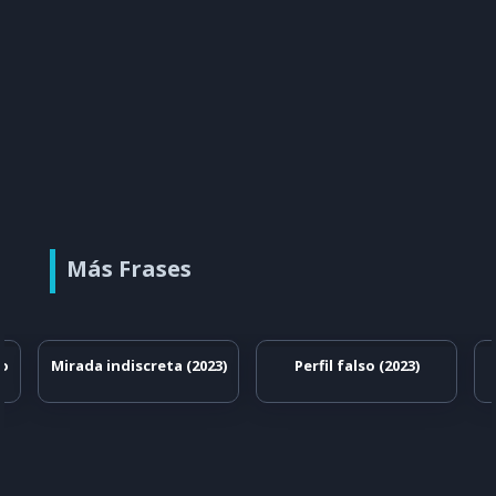
Más Frases
mo
Mirada indiscreta (2023)
Perfil falso (2023)