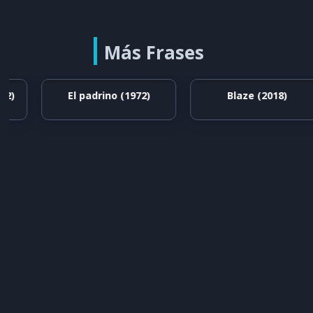
Más Frases
)
El padrino (1972)
Blaze (2018)