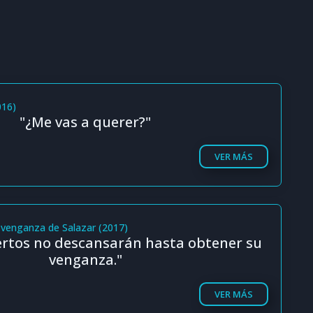
016)
"¿Me vas a querer?"
VER MÁS
a venganza de Salazar (2017)
uertos no descansarán hasta obtener su
venganza."
VER MÁS